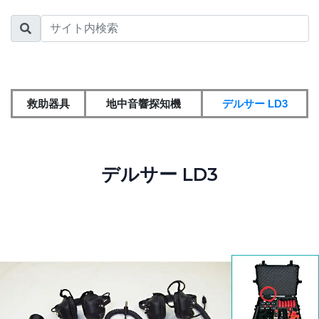
救助器具
地中音響探知機
デルサー LD3
デルサー LD3