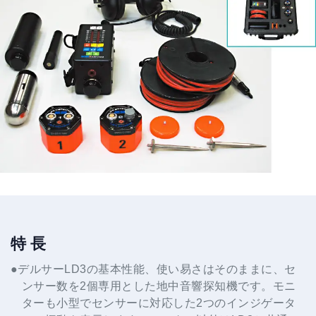
特 長
●デルサーLD3の基本性能、使い易さはそのままに、セ
ンサー数を2個専用とした地中音響探知機です。モニ
ターも小型でセンサーに対応した2つのインジゲータ