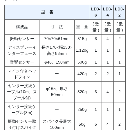
LD3-
LD3-
LD3-
型 番
6
4
2
( 数
( 数
( 数
構成品
寸 法
重 量
量 )
量 )
量 )
振動センサー
70×70×61mm
515g
6
4
2
ディスプレーイ
長さ170×幅130×
1,120g
1
1
1
ンターフェース
高さ83mm
音響センサー
φ46、150mm
500g
1
1
1
マイク付きヘッ
ー
420g
2
2
1
ドフォン
センサー接続ケ
φ165、厚さ
ーブル(10m、ス
820g
6
4
2
50mm
プール付)
センサー接続ケ
ー
250g
1
1
1
ーブル(3m)
振動センサー取
スパイク長最大
50g
6
4
2
り付けスパイク
100mm