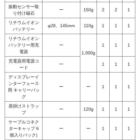
振動センサー取
ー
150g
2
2
1
り付け磁石
リチウムイオン
φ28、145mm
110g
1
1
1
バッテリー
リチウムイオン
バッテリー用充
ー
1
1
1
電器
1,000g
充電器用電源コ
ー
1
1
1
ード
ディスプレーイ
ンターフェース
ー
ー
1
1
1
用 キャリーバッ
グ
肩掛けストラッ
ー
120g
1
1
1
プ
ケーブルコネク
ターキャップ 6
ー
ー
1
1
1
個入りパック)