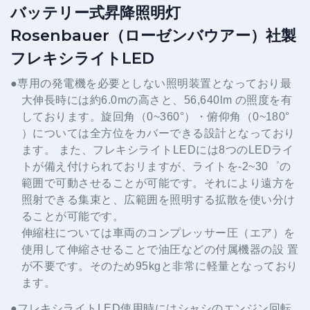
バッテリー式昇降照明灯
Rosenbauer（ローゼンバウアー）社製
フレキシライトLED
●専用の発電機を必要としない照明装置となっており最
大伸長時には約6.0mの高さと、56,640lm の照度を有
しております。旋回角（0~360°）・俯仰角（0~180°
）については全方位をカバーできる設計となっており
ます。 また、フレキシライトLEDには8つのLEDライ
トが備え付けられておリますが、ライトを-2~30゜の
範囲で可動させることが可能です。それにより遠方を
照射できる集束と、広範囲を照明する拡散を使い分け
ることが可能です。
伸縮柱については車両のコンプレッサー圧（エア）を
使用して伸縮させることで油圧などの付属機器の設 置
が不要です。そのため95kgと非常に軽量となっており
ます。
●フレキシライトLED使用時にはシャシのエンジン回転